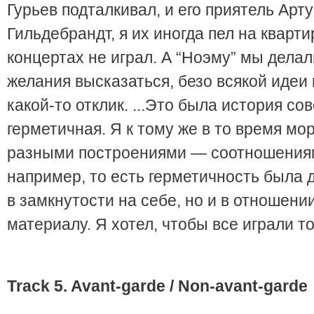
Гурьев подталкивал, и его приятель Арт
Гильдебрандт, я их иногда пел на кварти
концертах не играл. А “Ноэму” мы делал
желания высказаться, безо всякой идеи 
какой-то отклик. ...Это была история с
герметичная. Я к тому же в то время мо
разными построениями — соотношениям
например, то есть герметичность была 
в замкнутости на себе, но и в отношени
материалу. Я хотел, чтобы все играли то
Track
5.
Avant
-
garde
/
Non
-
avant
-
garde