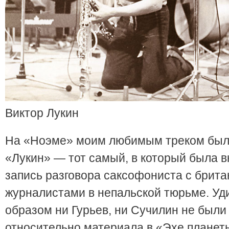
Виктор Лукин
На «Ноэме» моим любимым треком был 
«Лукин» — тот самый, в который была 
запись разговора саксофониста с брит
журналистами в непальской тюрьме. У
образом ни Гурьев, ни Сучилин не были 
относительно материала в «Эхе планет