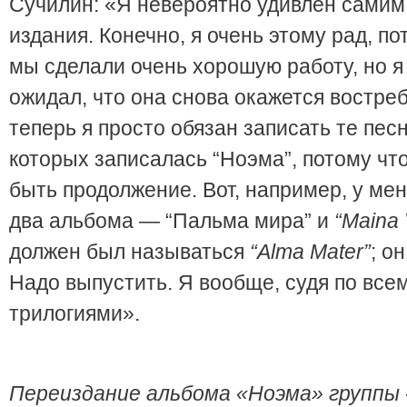
Сучилин: «Я невероятно удивлен сами
издания. Конечно, я очень этому рад, по
мы сделали очень хорошую работу, но я
ожидал, что она снова окажется востре
теперь я просто обязан записать те пес
которых записалась “Ноэма”, потому чт
быть продолжение. Вот, например, у ме
два альбома — “Пальма мира” и
“Maina 
должен был называться
“
Alma
Mater
”
; о
Надо выпустить. Я вообще, судя по все
трилогиями».
Переиздание альбома «Ноэма» группы