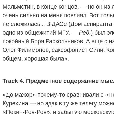
Мальмстин, в конце концов, — но он из 
очень сильно на меня повлиял. Вот толь
не сложилась... В ДАСе (Дом аспиранта 
одно из общежитий МГУ. —
Ред.
) был э
покойный Боря Раскольников. А еще с н
Олег Филимонов, саксофонист Сили. Ко
общем, хорошая была».
Track
4. Предметное содержание мыс
«До мажор» почему-то сравнивали с «П
Курехина — но эдак в ту же телегу можн
«Пекин-Роу-Роу», и забытую московскую