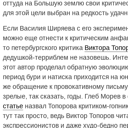
оттуда на Большую землю свои критиче
для этой цели выбран на редкость удачн
Если Василия Ширяева с его экспериме
можно еще отнести к критическим анфа
то петербургского критика
Виктора Топо
дедушкой-терриблем не назовешь. Инте
этот автор проделал обратную эволюц
период бури и натиска приходится на юн
же обращение к провокативному письму
зрелые, так сказать, годы. Глеб Морев в
статье
назвал Топорова критиком-гопник
тут так просто, ведь Виктор Топоров чи
экспрессионистов и даже худо-бедно пе