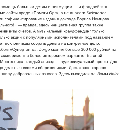
т в помощь больным детям и неимущим — и фандрейзинг
ые сайты вроде «Помоги.Орг», а не аналоги
Kickstarter
.
али софинансирование издания доклада Бориса Немцова
ального!» — правда, здесь инициативная группа также
реквизиты счетов. А музыкальный краудфандинг только
олько акций с популярными исполнителями под названием
ет поклонникам собрать деньги на конкретное дело.
льбом «Супертанго»,
Zorge
скопил больше 300 000 рублей на
л эксперимент в более интересном варианте:
Евгений
Монголоид», каждый эпизод — аудиовизуальный проект. Для
до делиться своими сбережениями. Достаточно хорошо
инципу добровольных взносов. Здесь выходили альбомы
Noize