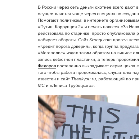
В России через сеть деньги охотнее всего даю
осуществляется чаще через специально созданн
Помогают политикам: в интернете организовыв
«Путин. Коррупция 2» и печать наклеек «За Нав
действовала по старинке, просто опубликовала 
набирает обороты. Сайт
Kroogi.com
провел неск
«Кредит порога доверия», когда группа предлага
«Мегаполис» издал таким образом на виниле а
запись дебютной пластинки, а теперь продолжи
Федоров
постепенно выкладывает серии цикла «
того чтобы работа продолжалась, слушателю на
известен и сайт
Thankyou.ru
, работающий по пр
MC
и «Ляписа Трубецкого».