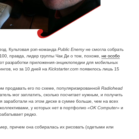
езд. Культовая рэп-команда
Public Enemy
не смогла собрать
100, правда, лидер группы Чак Ди о том, похоже,
не особо
ь от разработки приложения-энциклопедии для мобильных
ингов, но за 10 дней на
Kickstarter.com
появилось лишь 15
ом продавать его по схеме, популяризированной
Radiohead
патель мог заплатить, сколько посчитает нужным, и получить
я заработали на этом диске в сумме больше, чем на всех
коллективами, у которых нет в портфолио
«
OK
Computer»
и
рабатывает редко.
мер, причем она собиралась их рисовать (одетыми или