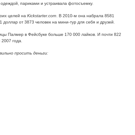
 одеждой, париками и устраивала фотосъемку.
воих целей на
K
ickstarter
.
com
. В 2010-м она набрала 8581
1 доллар от 3873 человек на мини-тур для себя и друзей.
ицы Палмер в Фейсбуке больше 170 000 лайков. И почти 822
 2007 года.
вильно просить деньги: