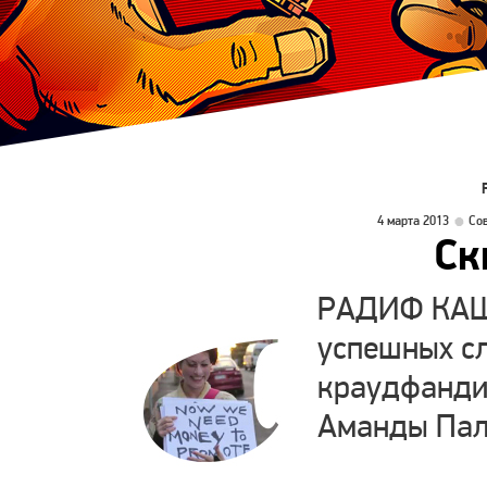
4 марта 2013
Со
Ск
РАДИФ КАША
успешных с
краудфандин
Аманды Пал