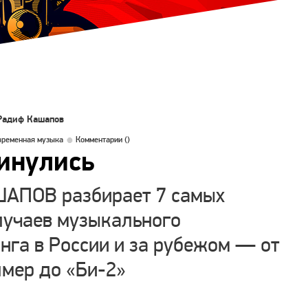
Радиф Кашапов
временная музыка
Комментарии (
)
инулись
ПОВ разбирает 7 самых
лучаев музыкального
га в России и за рубежом — от
мер до «Би-2»