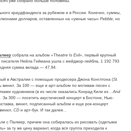
тысяч уже собрано больше половины.
ого краудфандинга за рубежом и в России. Конечно, суммы,
иллионами долларов, оставленных на «умные часы»
Pebble
, но
алмер
собрала на альбом
«Theatre Is Evil»
, первый крупный
на писателя Нейла Геймана ушла с мейджор-лейбла, 1 192 793
редняя сумма вклада — 47,94.
ный в Австралии с помощью продюсера Джона Конглтона (
St.
ть винил. За 100 — еще и арт-альбом по мотивам песен с
ками художников (в их числе оказались Конрад Кили из
...And
). За 300 — посетить акустический концерт в Бостоне, Нью-
ыставка, винил, подписанный альбом и еще рок-концерт
 винил,
CD
и арт-бук. И так далее...
али с Палмер, причем она собиралась их рисовать (одетыми
ь» за ту же цену вариант, когда вся группа приходила к