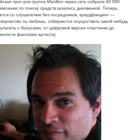
ийская прог-рок-группа
Marillion
через сеть собрала 60 000
ампании по поиску средств казались диковинкой. Теперь,
ается со слушателем без посредников, краудфандинг —
творчество ты любишь, собираются осуществить какой-нибудь
зультаты с бонусами, от цифровой версии пластинки до
мелости фантазии артиста).