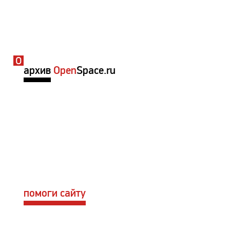
архив
Open
Space.ru
помоги сайту