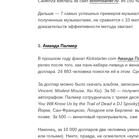
Cadenza
взялась за сайт
boomstarter.ru
: из 150 
Дальше — 7 самых успешных примеров музыкальн
полученные музыкантами, не сравнятся с 10 м
доказательств эффективности метода хватает.
1.
Аманда Палмер
В прошлом году фанат
Kickstarter.
com
Аманда П
релиз после того, как панк-кабаре-певица и же
доллара. 24 883 человека помогли ей в этом. С
За доллар можно было скачать альбом, записан
Vincent, Modest Mouse, Xiu Xiu
). За 50 — получи
автографом: Палмер сотрудничала с тремя десят
You Will Know Us by the Trail of Dead
и
DJ Spooky
Йорке, Сан-Франциско, Лондоне или Берлине: в
позже. За 500 — виниловый проигрыватель, сам
Наконец, за 10 000 долларов два человека ужин
или голыми). Никто, правда, не осмелился «купит